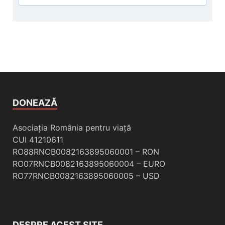
DONEAZĂ
Asociația România pentru viață
CUI 41210611
RO88RNCB0082163895060001 – RON
RO07RNCB0082163895060004 – EURO
RO77RNCB0082163895060005 – USD
DESPRE ACEST SITE