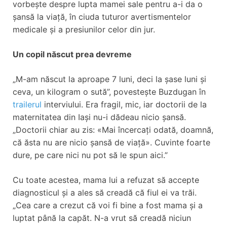
vorbește despre lupta mamei sale pentru a-i da o
șansă la viață, în ciuda tuturor avertismentelor
medicale și a presiunilor celor din jur.
Un copil născut prea devreme
„M-am născut la aproape 7 luni, deci la șase luni și
ceva, un kilogram o sută”, povestește Buzdugan în
trailerul
interviului. Era fragil, mic, iar doctorii de la
maternitatea din Iași nu-i dădeau nicio șansă.
„Doctorii chiar au zis: «Mai încercați odată, doamnă,
că ăsta nu are nicio șansă de viață». Cuvinte foarte
dure, pe care nici nu pot să le spun aici.”
Cu toate acestea, mama lui a refuzat să accepte
diagnosticul și a ales să creadă că fiul ei va trăi.
„Cea care a crezut că voi fi bine a fost mama și a
luptat până la capăt. N-a vrut să creadă niciun