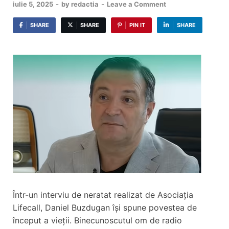
iulie 5, 2025
-
by
redactia
-
Leave a Comment
SHARE
SHARE
PIN IT
SHARE
Într-un interviu de neratat realizat de Asociația
Lifecall, Daniel Buzdugan își spune povestea de
început a vieții. Binecunoscutul om de radio