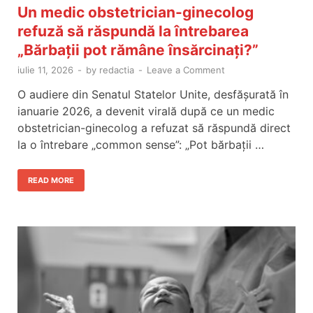
Un medic obstetrician-ginecolog
refuză să răspundă la întrebarea
„Bărbații pot rămâne însărcinați?”
iulie 11, 2026
-
by
redactia
-
Leave a Comment
O audiere din Senatul Statelor Unite, desfășurată în
ianuarie 2026, a devenit virală după ce un medic
obstetrician-ginecolog a refuzat să răspundă direct
la o întrebare „common sense”: „Pot bărbații …
READ MORE