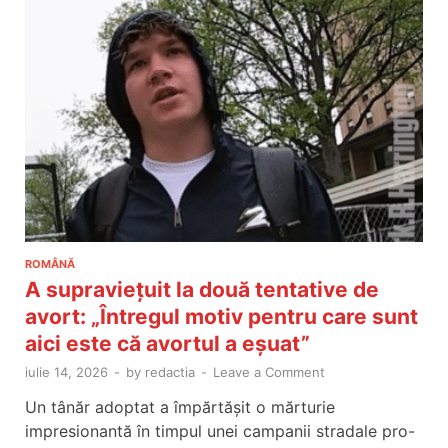
ROMÂNĂ
A supraviețuit la două tentative de
avort: „Întregul motiv pentru care sunt
aici este că avortul a eșuat”
iulie 14, 2026
-
by
redactia
-
Leave a Comment
Un tânăr adoptat a împărtășit o mărturie
impresionantă în timpul unei campanii stradale pro-