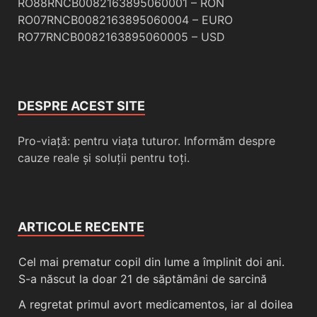
RO88RNCB0082163895060001 – RON
RO07RNCB0082163895060004 – EURO
RO77RNCB0082163895060005 – USD
DESPRE ACEST SITE
Pro-viață: pentru viața tuturor. Informăm despre
cauze reale și soluții pentru toți.
ARTICOLE RECENTE
Cel mai prematur copil din lume a împlinit doi ani.
S-a născut la doar 21 de săptămâni de sarcină
A regretat primul avort medicamentos, iar al doilea