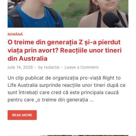
ROMÂNĂ
O treime din generația Z și-a pierdut
viața prin avort? Reacțiile unor tineri
din Australia
iulie 14, 2026
-
by
redactia
-
Leave a Comment
Un clip publicat de organizația pro-viață Right to
Life Australia surprinde reacțiile unor tineri după ce
sunt întrebați care cred că este principala cauză
pentru care „o treime din generația …
READ MORE