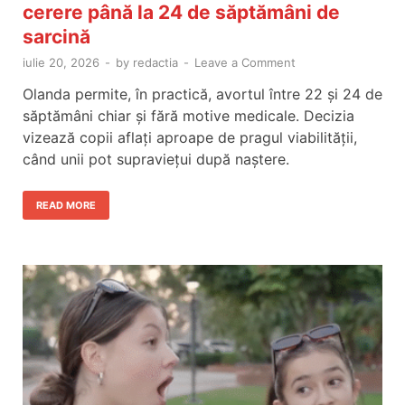
cerere până la 24 de săptămâni de
sarcină
iulie 20, 2026
-
by
redactia
-
Leave a Comment
Olanda permite, în practică, avortul între 22 și 24 de
săptămâni chiar și fără motive medicale. Decizia
vizează copii aflați aproape de pragul viabilității,
când unii pot supraviețui după naștere.
READ MORE