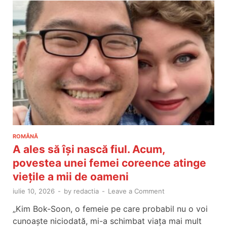
ROMÂNĂ
A ales să își nască fiul. Acum,
povestea unei femei coreence atinge
viețile a mii de oameni
iulie 10, 2026
-
by
redactia
-
Leave a Comment
„Kim Bok-Soon, o femeie pe care probabil nu o voi
cunoaște niciodată, mi-a schimbat viața mai mult