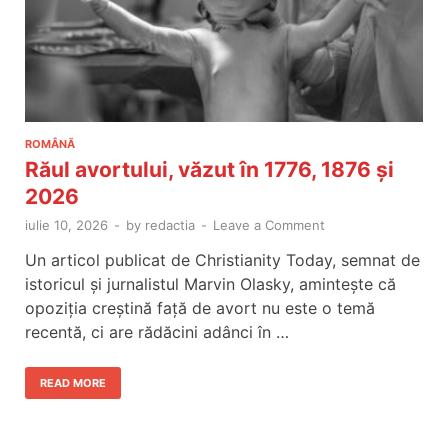
ROMÂNĂ
Răul avortului, văzut în 1776, 1876 și
2026
iulie 10, 2026
-
by
redactia
-
Leave a Comment
Un articol publicat de Christianity Today, semnat de
istoricul și jurnalistul Marvin Olasky, amintește că
opoziția creștină față de avort nu este o temă
recentă, ci are rădăcini adânci în …
READ MORE