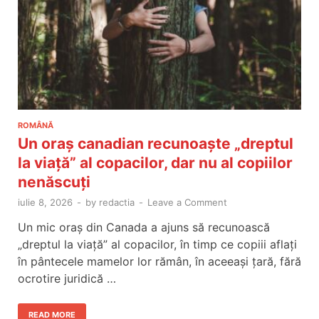
ROMÂNĂ
Un oraș canadian recunoaște „dreptul
la viață” al copacilor, dar nu al copiilor
nenăscuți
iulie 8, 2026
-
by
redactia
-
Leave a Comment
Un mic oraș din Canada a ajuns să recunoască
„dreptul la viață” al copacilor, în timp ce copiii aflați
în pântecele mamelor lor rămân, în aceeași țară, fără
ocrotire juridică …
READ MORE