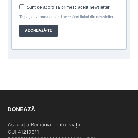
Sunt de acord să primesc acest newsletter.
Te poți dezabona oricând accesând linkul din newsletter.
ABONEAZĂ-TE
DONEAZĂ
Asociația România pentru viață
CUI 41210611