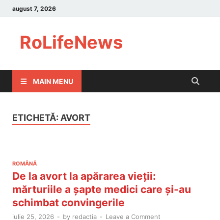
august 7, 2026
RoLifeNews
MAIN MENU
ETICHETĂ:
AVORT
ROMÂNĂ
De la avort la apărarea vieții:
mărturiile a șapte medici care și-au
schimbat convingerile
iulie 25, 2026
-
by
redactia
-
Leave a Comment