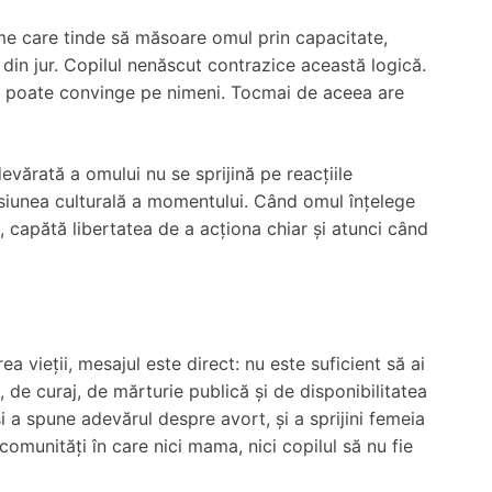
ume care tinde să măsoare omul prin capacitate,
r din jur. Copilul nenăscut contrazice această logică.
nu poate convinge pe nimeni. Tocmai de aceea are
devărată a omului nu se sprijină pe reacțiile
esiunea culturală a momentului. Când omul înțelege
, capătă libertatea de a acționa chiar și atunci când
ea vieții, mesajul este direct: nu este suficient să ai
, de curaj, de mărturie publică și de disponibilitatea
 a spune adevărul despre avort, și a sprijini femeia
i comunități în care nici mama, nici copilul să nu fie