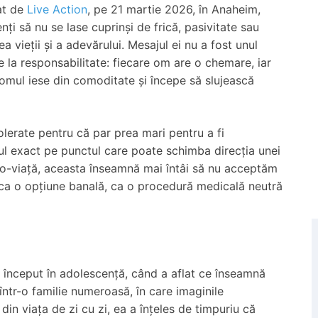
at de
Live Action
, pe 21 martie 2026, în Anaheim,
enți să nu se lase cuprinși de frică, pasivitate sau
a vieții și a adevărului. Mesajul ei nu a fost unul
e la responsabilitate: fiecare om are o chemare, iar
mul iese din comoditate și începe să slujească
tolerate pentru că par prea mari pentru a fi
ul exact pe punctul care poate schimba direcția unei
pro-viață, aceasta înseamnă mai întâi să nu acceptăm
ă ca o opțiune banală, ca o procedură medicală neutră
a început în adolescență, când a aflat ce înseamnă
într-o familie numeroasă, în care imaginile
din viața de zi cu zi, ea a înțeles de timpuriu că