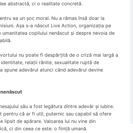
dee abstractă, ci o realitate concretă.
pentru ea un șoc moral. Nu a rămas însă doar la
misiuni. Așa s-a născut Live Action, organizația pe
e umanitatea copilului nenăscut și despre nevoia de
abilă.
avortului nu poate fi despărțită de o criză mai largă a
dentitate, relații rănite, sexualitate ruptă de
 a spune adevărul atunci când adevărul devine
l nenăscut
esajului său a fost legătura dintre adevăr și iubire.
pentru că ar fi util, puternic sau capabil să ofere
e lipsit de apărare. Valoarea lui nu vine din
că, ci din ceea ce este: o ființă umană.