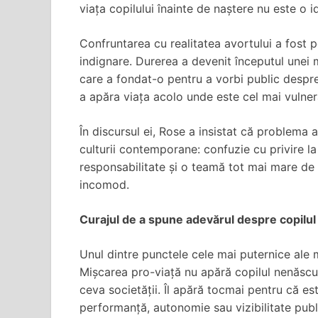
viața copilului înainte de naștere nu este o i
Confruntarea cu realitatea avortului a fost 
indignare. Durerea a devenit începutul unei 
care a fondat-o pentru a vorbi public despr
a apăra viața acolo unde este cel mai vulner
În discursul ei, Rose a insistat că problema 
culturii contemporane: confuzie cu privire la i
responsabilitate și o teamă tot mai mare de
incomod.
Curajul de a spune adevărul despre copilu
Unul dintre punctele cele mai puternice ale m
Mișcarea pro-viață nu apără copilul nenăscut 
ceva societății. Îl apără tocmai pentru că est
performanță, autonomie sau vizibilitate publi