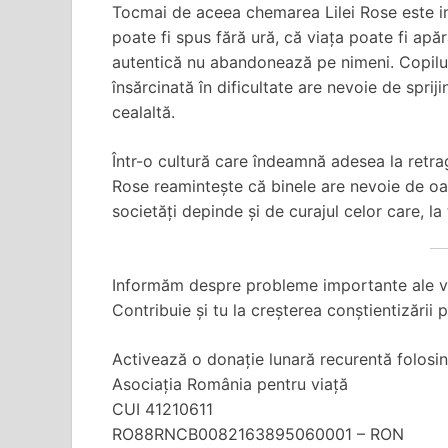
Tocmai de aceea chemarea Lilei Rose este im
poate fi spus fără ură, că viața poate fi apăr
autentică nu abandonează pe nimeni. Copilul
însărcinată în dificultate are nevoie de sprij
cealaltă.
Într-o cultură care îndeamnă adesea la retrag
Rose reamintește că binele are nevoie de oam
societăți depinde și de curajul celor care, l
Informăm despre probleme importante ale vieți
Contribuie și tu la creșterea conștientizării 
Activează o donație lunară recurentă folosin
Asociația România pentru viață
CUI 41210611
RO88RNCB0082163895060001 – RON