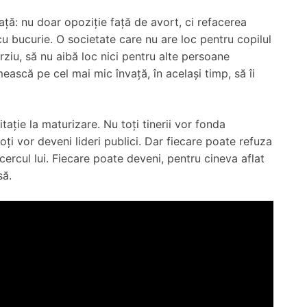
ață: nu doar opoziție față de avort, ci refacerea
 cu bucurie. O societate care nu are loc pentru copilul
iu, să nu aibă loc nici pentru alte persoane
mească pe cel mai mic învață, în același timp, să îi
itație la maturizare. Nu toți tinerii vor fonda
toți vor deveni lideri publici. Dar fiecare poate refuza
cercul lui. Fiecare poate deveni, pentru cineva aflat
să.