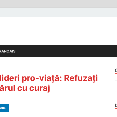
RANÇAIS
 lideri pro-viață: Refuzați
ărul cu curaj
ARE