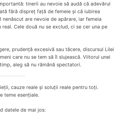
portantă: tinerii au nevoie să audă că adevărul
ată fără dispreț față de femeie și că iubirea
 nenăscut are nevoie de apărare, iar femeia
in real. Cele două nu se exclud, ci se cer una pe
ere, prudență excesivă sau tăcere, discursul Lilei
eni care nu se tem să îl slujească. Viitorul unei
a timp, aleg să nu rămână spectatori.
i, cauze reale și soluții reale pentru toți.
pe teme esențiale.
d datele de mai jos: