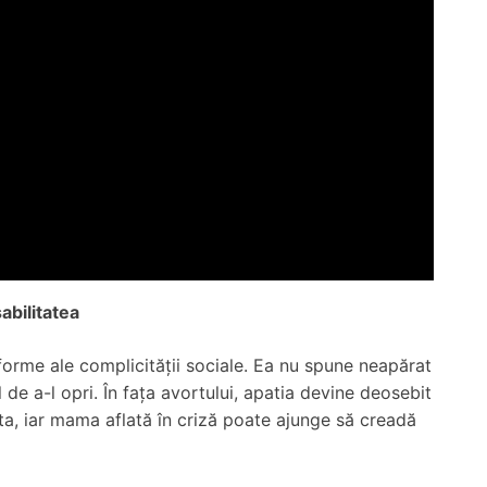
abilitatea
forme ale complicității sociale. Ea nu spune neapărat
 de a-l opri. În fața avortului, apatia devine deosebit
ta, iar mama aflată în criză poate ajunge să creadă