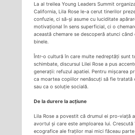
La al treilea Young Leaders Summit organiz
California, Lila Rose le-a cerut tinerilor prez
confuzie, ci să-și asume cu luciditate apărare
motivațional în sens superficial, ci o chemar
această chemare se descoperă atunci când o
binele.
Într-o cultură în care multe nedreptăți sunt 
schimbate, discursul Lilei Rose a pus accent
generații: refuzul apatiei. Pentru mișcarea 
ca moartea copiilor nenăscuți să fie tratat
sau ca o soluție socială.
De la durere la acțiune
Lila Rose a povestit că drumul ei pro-viață 
avortul și care este amploarea lui. Crescută 
ecografice ale fraților mai mici făceau parte 