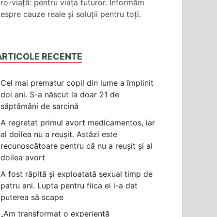
ro-viață: pentru viața tuturor. Informăm
espre cauze reale și soluții pentru toți.
ARTICOLE RECENTE
Cel mai prematur copil din lume a împlinit
doi ani. S-a născut la doar 21 de
săptămâni de sarcină
A regretat primul avort medicamentos, iar
al doilea nu a reușit. Astăzi este
recunoscătoare pentru că nu a reușit și al
doilea avort
A fost răpită și exploatată sexual timp de
patru ani. Lupta pentru fiica ei i-a dat
puterea să scape
„Am transformat o experiență