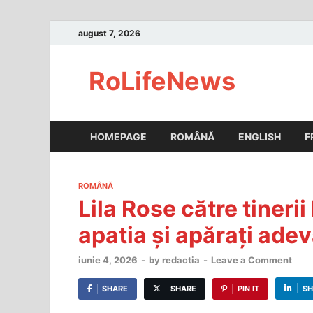
august 7, 2026
RoLifeNews
HOMEPAGE
ROMÂNĂ
ENGLISH
F
ROMÂNĂ
Lila Rose către tinerii
apatia și apărați adev
iunie 4, 2026
-
by
redactia
-
Leave a Comment
SHARE
SHARE
PIN IT
SH