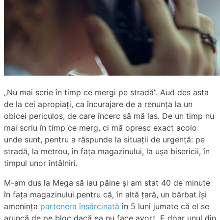
„Nu mai scrie în timp ce mergi pe stradă”. Aud des asta
de la cei apropiați, ca încurajare de a renunța la un
obicei periculos, de care încerc să mă las. De un timp nu
mai scriu în timp ce merg, ci mă opresc exact acolo
unde sunt, pentru a răspunde la situații de urgență: pe
stradă, la metrou, în fața magazinului, la ușa bisericii, în
timpul unor întâlniri.
M-am dus la Mega să iau pâine și am stat 40 de minute
în fața magazinului pentru că, în altă țară, un bărbat își
amenința
partenera însărcinată
în 5 luni jumate că el se
aruncă de pe bloc dacă ea nu face avort. E doar unul din