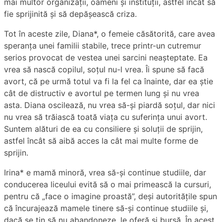
mai multor organizații, oameni și instituții, astfel încât să
fie sprijinită și să depășească criza.
Tot în aceste zile, Diana*, o femeie căsătorită, care avea
speranța unei familii stabile, trece printr-un cutremur
serios provocat de vestea unei sarcini neașteptate. Ea
vrea să nască copilul, soțul nu-l vrea. Îi spune să facă
avort, că pe urmă totul va fi la fel ca înainte, dar ea știe
cât de distructiv e avortul pe termen lung și nu vrea
asta. Diana oscilează, nu vrea să-și piardă soțul, dar nici
nu vrea să trăiască toată viața cu suferința unui avort.
Suntem alături de ea cu consiliere și soluții de sprijin,
astfel încât să aibă acces la cât mai multe forme de
sprijin.
Irina* e mamă minoră, vrea să-și continue studiile, dar
conducerea liceului evită să o mai primească la cursuri,
pentru că „face o imagine proastă”, deși autoritățile spun
că încurajează mamele tinere să-și continue studiile și,
dacă se țin să nu abandoneze, le oferă și bursă. În acest