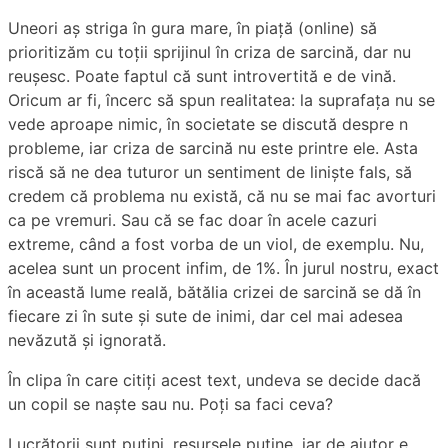
Uneori aș striga în gura mare, în piață (online) să
prioritizăm cu toții sprijinul în criza de sarcină, dar nu
reușesc. Poate faptul că sunt introvertită e de vină.
Oricum ar fi, încerc să spun realitatea: la suprafața nu se
vede aproape nimic, în societate se discută despre n
probleme, iar criza de sarcină nu este printre ele. Asta
riscă să ne dea tuturor un sentiment de liniște fals, să
credem că problema nu există, că nu se mai fac avorturi
ca pe vremuri. Sau că se fac doar în acele cazuri
extreme, când a fost vorba de un viol, de exemplu. Nu,
acelea sunt un procent infim, de 1%. În jurul nostru, exact
în această lume reală, bătălia crizei de sarcină se dă în
fiecare zi în sute și sute de inimi, dar cel mai adesea
nevăzută și ignorată.
În clipa în care citiți acest text, undeva se decide dacă
un copil se naște sau nu. Poți sa faci ceva?
Lucrătorii sunt puțini, resursele puține, iar de ajutor e