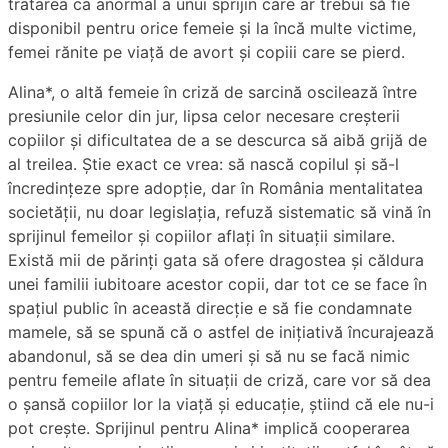
tratarea ca anormal a unui sprijin care ar trebui să fie
disponibil pentru orice femeie și la încă multe victime,
femei rănite pe viață de avort și copiii care se pierd.
Alina*, o altă femeie în criză de sarcină oscilează între
presiunile celor din jur, lipsa celor necesare creșterii
copiilor și dificultatea de a se descurca să aibă grijă de
al treilea. Știe exact ce vrea: să nască copilul și să-l
încredințeze spre adopție, dar în România mentalitatea
societății, nu doar legislația, refuză sistematic să vină în
sprijinul femeilor și copiilor aflați în situații similare.
Există mii de părinți gata să ofere dragostea și căldura
unei familii iubitoare acestor copii, dar tot ce se face în
spațiul public în această direcție e să fie condamnate
mamele, să se spună că o astfel de inițiativă încurajează
abandonul, să se dea din umeri și să nu se facă nimic
pentru femeile aflate în situații de criză, care vor să dea
o șansă copiilor lor la viață și educație, știind că ele nu-i
pot crește. Sprijinul pentru Alina* implică cooperarea