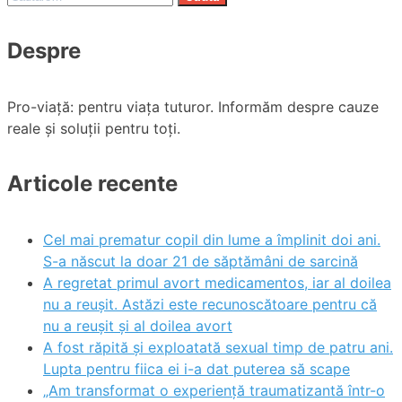
după:
Despre
Pro-viață: pentru viața tuturor. Informăm despre cauze
reale și soluții pentru toți.
Articole recente
Cel mai prematur copil din lume a împlinit doi ani.
S-a născut la doar 21 de săptămâni de sarcină
A regretat primul avort medicamentos, iar al doilea
nu a reușit. Astăzi este recunoscătoare pentru că
nu a reușit și al doilea avort
A fost răpită și exploatată sexual timp de patru ani.
Lupta pentru fiica ei i-a dat puterea să scape
„Am transformat o experiență traumatizantă într-o