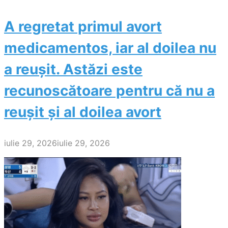
A regretat primul avort
medicamentos, iar al doilea nu
a reușit. Astăzi este
recunoscătoare pentru că nu a
reușit și al doilea avort
iulie 29, 2026
iulie 29, 2026