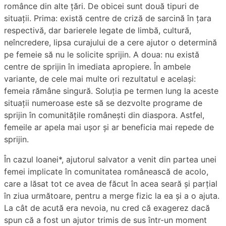
românce din alte țări. De obicei sunt două tipuri de
situații. Prima: există centre de criză de sarcină în țara
respectivă, dar barierele legate de limbă, cultură,
neîncredere, lipsa curajului de a cere ajutor o determină
pe femeie să nu le solicite sprijin. A doua: nu există
centre de sprijin în imediata apropiere. În ambele
variante, de cele mai multe ori rezultatul e același:
femeia rămâne singură. Soluția pe termen lung la aceste
situații numeroase este să se dezvolte programe de
sprijin în comunitățile românești din diaspora. Astfel,
femeile ar apela mai ușor și ar beneficia mai repede de
sprijin.
În cazul Ioanei*, ajutorul salvator a venit din partea unei
femei implicate în comunitatea românească de acolo,
care a lăsat tot ce avea de făcut în acea seară și parțial
în ziua următoare, pentru a merge fizic la ea și a o ajuta.
La cât de acută era nevoia, nu cred că exagerez dacă
spun că a fost un ajutor trimis de sus într-un moment