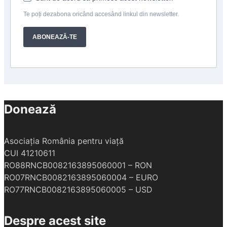
Te poți dezabona oricând accesând linkul din newsletter.
ABONEAZĂ-TE
Donează
Asociația România pentru viață
CUI 41210611
RO88RNCB0082163895060001 – RON
RO07RNCB0082163895060004 – EURO
RO77RNCB0082163895060005 – USD
Despre acest site