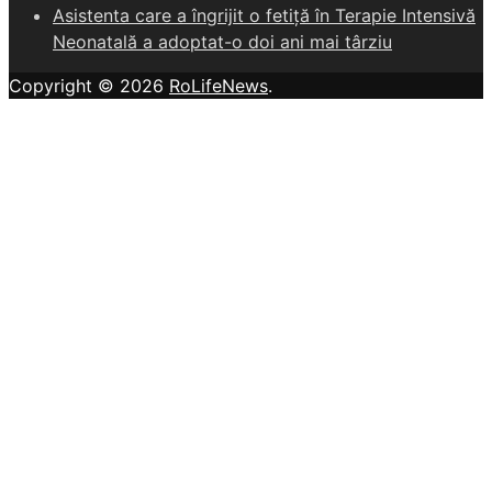
Asistenta care a îngrijit o fetiță în Terapie Intensivă
Neonatală a adoptat-o doi ani mai târziu
Copyright © 2026
RoLifeNews
.