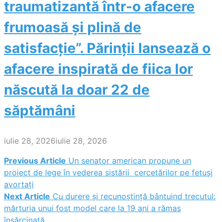
traumatizantă într-o afacere
frumoasă și plină de
satisfacție”. Părinții lansează o
afacere inspirată de fiica lor
născută la doar 22 de
săptămâni
iulie 28, 2026
iulie 28, 2026
Previous Article
Un senator american propune un
Navigare
proiect de lege în vederea sistării cercetărilor pe fetuși
avortați
în
Next Article
Cu durere și recunoștință bântuind trecutul:
mărturia unui fost model care la 19 ani a rămas
articole
însărcinată