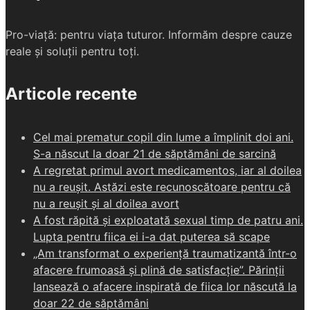
Pro-viață: pentru viața tuturor. Informăm despre cauze
reale și soluții pentru toți.
Articole recente
Cel mai prematur copil din lume a împlinit doi ani.
S-a născut la doar 21 de săptămâni de sarcină
A regretat primul avort medicamentos, iar al doilea
nu a reușit. Astăzi este recunoscătoare pentru că
nu a reușit și al doilea avort
A fost răpită și exploatată sexual timp de patru ani.
Lupta pentru fiica ei i-a dat puterea să scape
„Am transformat o experiență traumatizantă într-o
afacere frumoasă și plină de satisfacție”. Părinții
lansează o afacere inspirată de fiica lor născută la
doar 22 de săptămâni