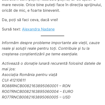
mare nevoie. Orice bine puteți face în direcția sprijinului,
oricât de mic, e foarte binevenit.
Da, poți să faci ceva, dacă vrei!
Sursă text:
Alexandra Nadane
Informăm despre probleme importante ale vieții, cauze
reale și soluții reale pentru toți. Contribuie și tu la
creșterea conștientizării pe teme esențiale.
Activează o donație lunară recurentă folosind datele de
mai jos:
Asociația România pentru viață
CUI 41210611
RO88RNCB0082163895060001 – RON
RO07RNCB0082163895060004 – EURO
RO77RNCB0082163895060005 – USD