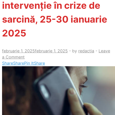
intervenție în crize de
sarcină, 25-30 ianuarie
2025
februarie 1, 2025
februarie 1, 2025
-
by
redactia
-
Leave
a Comment
Share
Share
Pin It
Share