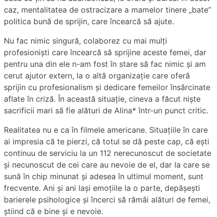
caz, mentalitatea de ostracizare a mamelor tinere „bate”
politica bună de sprijin, care încearcă să ajute.
Nu fac nimic singură, colaborez cu mai mulți
profesioniști care încearcă să sprijine aceste femei, dar
pentru una din ele n-am fost în stare să fac nimic și am
cerut ajutor extern, la o altă organizație care oferă
sprijin cu profesionalism și dedicare femeilor însărcinate
aflate în criză. În această situație, cineva a făcut niște
sacrificii mari să fie alături de Alina* într-un punct critic.
Realitatea nu e ca în filmele americane. Situațiile în care
ai impresia că te pierzi, că totul se dă peste cap, că ești
continuu de serviciu la un 112 nerecunoscut de societate
și necunoscut de cei care au nevoie de el, dar la care se
sună în chip minunat și adesea în ultimul moment, sunt
frecvente. Ani și ani lași emoțiile la o parte, depășești
barierele psihologice și încerci să rămâi alături de femei,
știind că e bine și e nevoie.