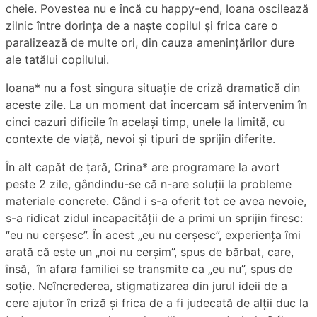
cheie. Povestea nu e încă cu happy-end, Ioana oscilează
zilnic între dorința de a naște copilul și frica care o
paralizează de multe ori, din cauza amenințărilor dure
ale tatălui copilului.
Ioana* nu a fost singura situație de criză dramatică din
aceste zile. La un moment dat încercam să intervenim în
cinci cazuri dificile în același timp, unele la limită, cu
contexte de viață, nevoi și tipuri de sprijin diferite.
În alt capăt de țară, Crina* are programare la avort
peste 2 zile, gândindu-se că n-are soluții la probleme
materiale concrete. Când i s-a oferit tot ce avea nevoie,
s-a ridicat zidul incapacității de a primi un sprijin firesc:
“eu nu cerșesc”. În acest „eu nu cerșesc”, experiența îmi
arată că este un „noi nu cerșim”, spus de bărbat, care,
însă, în afara familiei se transmite ca „eu nu”, spus de
soție. Neîncrederea, stigmatizarea din jurul ideii de a
cere ajutor în criză și frica de a fi judecată de alții duc la