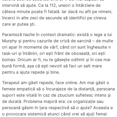
intervină să ajute. Ca la 112, uneori o întârziere de
câteva minute poate fi fatală. Iar dacă nu afli pe nimeni,
încerci in alte zeci de secunde să identifici pe cineva
care ar putea ști.
Paranteză hazlie în context dramatic: există o lege a lui
Murphy și pentru cazurile de criză de sarcină – de multe
ori apar în momente de vârf, când ori sunt înghesuite n
task-uri și întâlniri, ori ești frânt de oboseală, ori ești
bolnav. Oricum ar fi, nu te găsește odihnit și în cea mai
bună formă, așa că ești nevoit să faci un salt mare
pentru a ajuta repede și bine.
Terapeut am găsit repede, face online. Am mai găsit o
femeie empatică să o încurajeze de la distanță, persoana
suport este vitală în caz de zbucium sufletesc intens și
de durată. Problema majoră era: ce organizație sau
persoană găsim în țara respectivă să o ajute? Aceasta e
o provocare sistemică atunci când vrei să ajuți femei