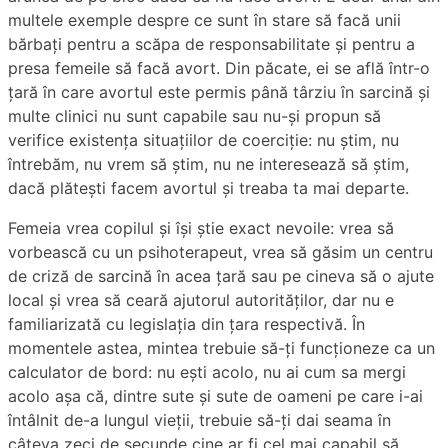
multele exemple despre ce sunt în stare să facă unii
bărbați pentru a scăpa de responsabilitate și pentru a
presa femeile să facă avort. Din păcate, ei se află într-o
țară în care avortul este permis până târziu în sarcină și
multe clinici nu sunt capabile sau nu-și propun să
verifice existența situațiilor de coerciție: nu știm, nu
întrebăm, nu vrem să știm, nu ne interesează să știm,
dacă plătești facem avortul și treaba ta mai departe.
Femeia vrea copilul și își știe exact nevoile: vrea să
vorbească cu un psihoterapeut, vrea să găsim un centru
de criză de sarcină în acea țară sau pe cineva să o ajute
local și vrea să ceară ajutorul autorităților, dar nu e
familiarizată cu legislația din țara respectivă. În
momentele astea, mintea trebuie să-ți funcționeze ca un
calculator de bord: nu ești acolo, nu ai cum sa mergi
acolo așa că, dintre sute și sute de oameni pe care i-ai
întâlnit de-a lungul vieții, trebuie să-ți dai seama în
câteva zeci de secunde cine ar fi cel mai capabil să