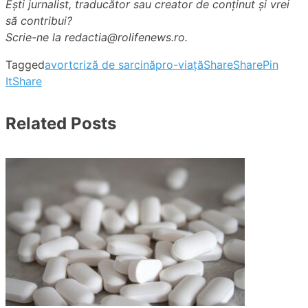
Ești jurnalist, traducător sau creator de conținut și vrei
să contribui?
Scrie-ne la redactia@rolifenews.ro.
Tagged
avort
criză de sarcină
pro-viață
Share
Share
Pin
It
Share
Related Posts