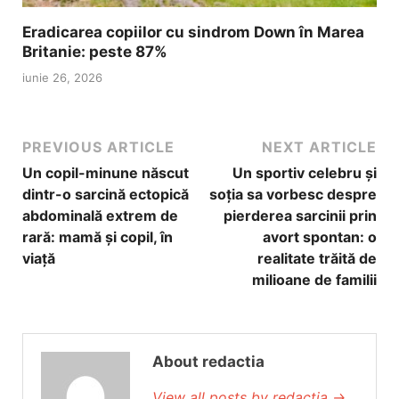
Eradicarea copiilor cu sindrom Down în Marea
Britanie: peste 87%
iunie 26, 2026
PREVIOUS ARTICLE
NEXT ARTICLE
Un copil-minune născut
Un sportiv celebru și
dintr-o sarcină ectopică
soția sa vorbesc despre
abdominală extrem de
pierderea sarcinii prin
rară: mamă și copil, în
avort spontan: o
viață
realitate trăită de
milioane de familii
About redactia
View all posts by redactia
→