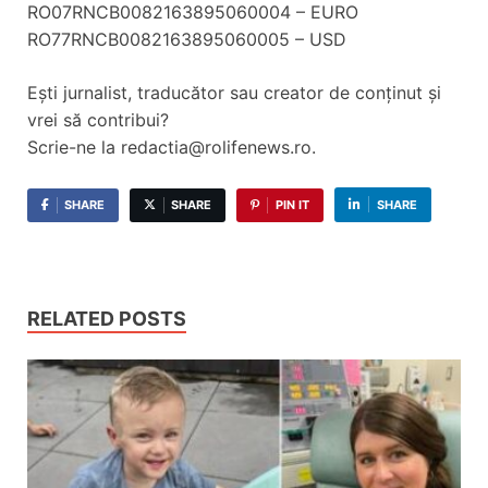
RO07RNCB0082163895060004 – EURO
RO77RNCB0082163895060005 – USD
Ești jurnalist, traducător sau creator de conținut și
vrei să contribui?
Scrie-ne la redactia@rolifenews.ro.
SHARE
SHARE
PIN IT
SHARE
RELATED POSTS