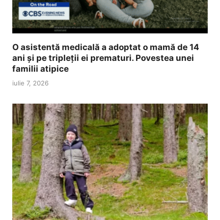
O asistentă medicală a adoptat o mamă de 14
ani și pe tripleții ei prematuri. Povestea unei
familii atipice
iulie 7, 2026