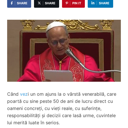
SHARE
SHARE
PIN IT
SHARE
Când
vez
i un om ajuns la o vârstă venerabilă, care
poartă cu sine peste 50 de ani de lucru direct cu
oameni concreți, cu vieți reale, cu suferințe,
responsabilități și decizii care lasă urme, cuvintele
lui merită luate în serios.