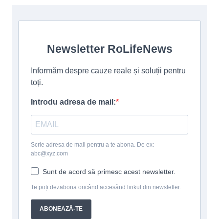
Newsletter RoLifeNews
Informăm despre cauze reale și soluții pentru
toți.
Introdu adresa de mail:
Scrie adresa de mail pentru a te abona. De ex:
abc@xyz.com
Sunt de acord să primesc acest newsletter.
Te poți dezabona oricând accesând linkul din newsletter.
ABONEAZĂ-TE