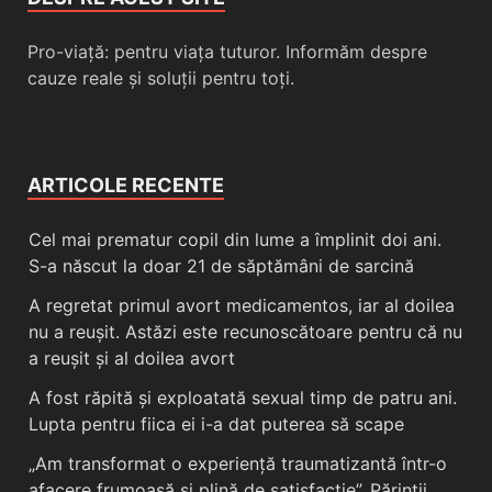
Pro-viață: pentru viața tuturor. Informăm despre
cauze reale și soluții pentru toți.
ARTICOLE RECENTE
Cel mai prematur copil din lume a împlinit doi ani.
S-a născut la doar 21 de săptămâni de sarcină
A regretat primul avort medicamentos, iar al doilea
nu a reușit. Astăzi este recunoscătoare pentru că nu
a reușit și al doilea avort
A fost răpită și exploatată sexual timp de patru ani.
Lupta pentru fiica ei i-a dat puterea să scape
„Am transformat o experiență traumatizantă într-o
afacere frumoasă și plină de satisfacție”. Părinții