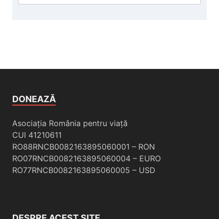
DONEAZĂ
Asociația România pentru viață
CUI 41210611
RO88RNCB0082163895060001 – RON
RO07RNCB0082163895060004 – EURO
RO77RNCB0082163895060005 – USD
DESPRE ACEST SITE